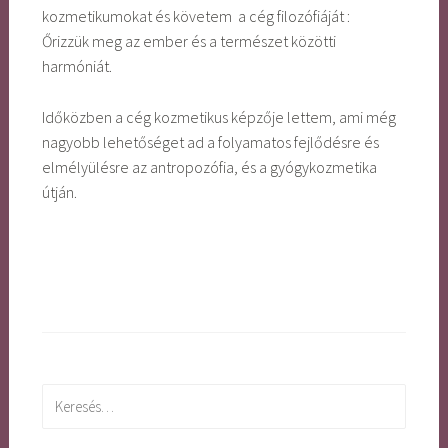
kozmetikumokat és követem a cég filozófiáját :
Őrizzük meg az ember és a természet közötti
harmóniát.
Időközben a cég kozmetikus képzője lettem, ami még
nagyobb lehetőséget ad a folyamatos fejlődésre és
elmélyülésre az antropozófia, és a gyógykozmetika
útján.
Keresés: