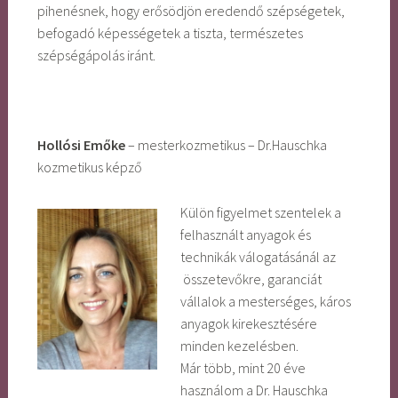
pihenésnek, hogy erősödjön eredendő szépségetek,
befogadó képességetek a tiszta, természetes
szépségápolás iránt.
Hollósi Emőke
– mesterkozmetikus – Dr.Hauschka
kozmetikus képző
Külön figyelmet szentelek a
felhasznált anyagok és
technikák válogatásánál az
összetevőkre, garanciát
vállalok a mesterséges, káros
anyagok kirekesztésére
minden kezelésben.
Már több, mint 20 éve
használom a Dr. Hauschka